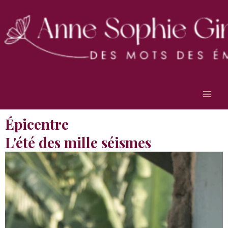
Aller
Main
au
Men
contenu
Épicentre
L'été des mille séismes