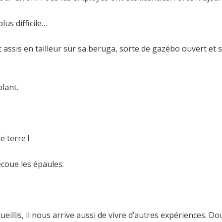
us difficile…
t assis en tailleur sur sa beruga, sorte de gazébo ouvert et
olant.
e terre !
secoue les épaules.
illis, il nous arrive aussi de vivre d’autres expériences. D