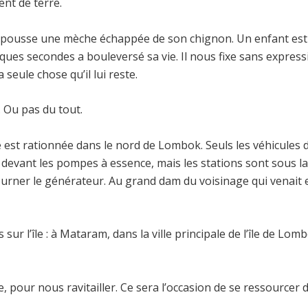
ent de terre.
lle repousse une mèche échappée de son chignon. Un enfant est 
es secondes a bouleversé sa vie. Il nous fixe sans expressio
a seule chose qu’il lui reste.
. Ou pas du tout.
 est rationnée dans le nord de Lombok. Seuls les véhicules d
ent devant les pompes à essence, mais les stations sont sous 
 tourner le générateur. Au grand dam du voisinage qui venai
sur l’île : à Mataram, dans la ville principale de l’île de Lo
e, pour nous ravitailler. Ce sera l’occasion de se ressourcer da