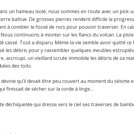
 dans un hameau isolé, nous sommes en route avec un pick-u
erre battue. De grosses pierres rendent difficile la progres
nt à combler le fossé de rocs pour pouvoir traverser. En cal
. Nous continuons à monter sur les flancs du volcan. La pist
 cassé. Tout a disparu. Même la vie semble avoir quitté ce l
sé les débris pour y rassembler quelques meubles estropiés
, accroupi, un vieillard scrute immobile les débris de sa mai
bées des toits.
vine qu’il devait être peu couvert au moment du séisme et 
 finissait de sécher sur la corde à linge…
déchiquetée qui dresse vers le ciel ses traverses de bambou