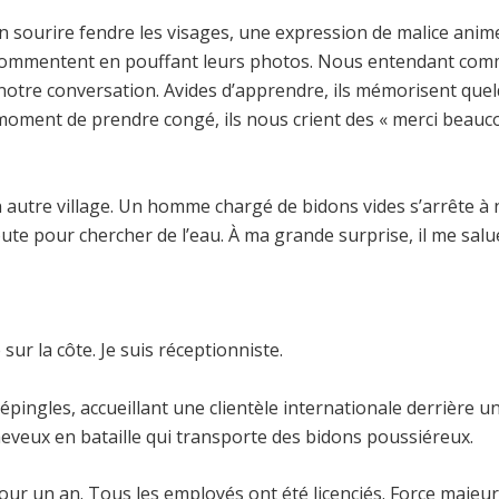
un sourire fendre les visages, une expression de malice ani
 commentent en pouffant leurs photos. Nous entendant comm
otre conversation. Avides d’apprendre, ils mémorisent quel
 moment de prendre congé, ils nous crient des « merci beauco
 autre village. Un homme chargé de bidons vides s’arrête à n
route pour chercher de l’eau. À ma grande surprise, il me sal
 sur la côte. Je suis réceptionniste.
 épingles, accueillant une clientèle internationale derrière 
veux en bataille qui transporte des bidons poussiéreux.
 pour un an. Tous les employés ont été licenciés. Force majeur