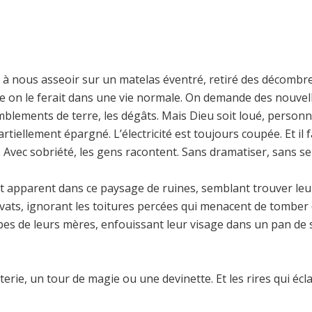
te à nous asseoir sur un matelas éventré, retiré des décombr
on le ferait dans une vie normale. On demande des nouvelles 
mblements de terre, les dégâts. Mais Dieu soit loué, personne
tiellement épargné. L’électricité est toujours coupée. Et il fa
 Avec sobriété, les gens racontent. Sans dramatiser, sans se
apparent dans ce paysage de ruines, semblant trouver leurs
 gravats, ignorant les toitures percées qui menacent de tomb
upes de leurs mères, enfouissant leur visage dans un pan d
nterie, un tour de magie ou une devinette. Et les rires qui 